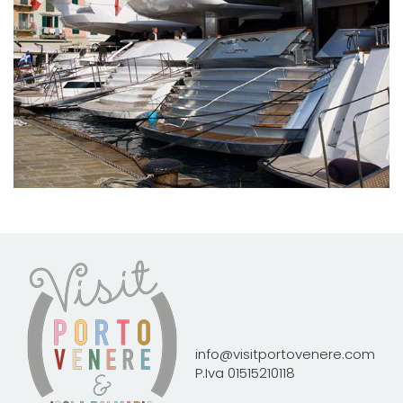
info@visitportovenere.com
P.Iva 01515210118